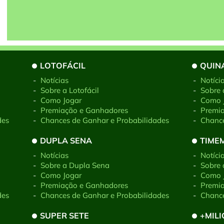
LOTOFÁCIL
QUIN
-
Notícias
-
Notíci
-
Sobre a Lotofácil
-
Sobre 
-
Como Jogar
-
Como 
-
Premiação e Ganhadores
-
Premi
des
-
Chances de Ganhar e Probabilidades
-
Chance
DUPLA SENA
TIME
-
Notícias
-
Notíci
-
Sobre a Dupla Sena
-
Sobre
-
Como Jogar
-
Como 
-
Premiação e Ganhadores
-
Premi
des
-
Chances de Ganhar e Probabilidades
-
Chance
SUPER SETE
+MIL