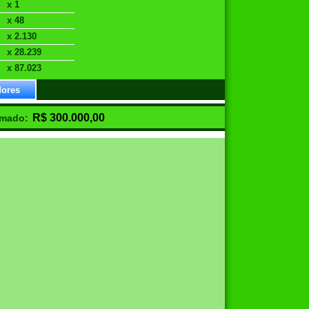
x 1
x 48
x 2.130
x 28.239
x 87.023
dores
R$
300.000,00
imado: