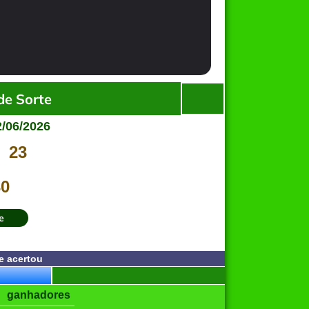
de Sorte
2/06/2026
23
30
e
e acertou
ganhadores