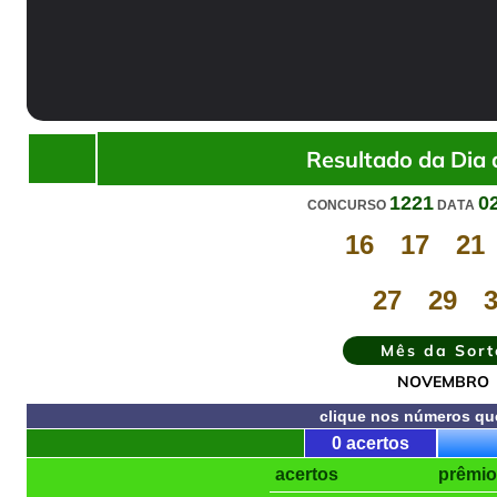
Resultado da Dia 
1221
0
CONCURSO
DATA
16
17
21
27
29
Mês da Sort
NOVEMBRO
clique nos números qu
0 acertos
acertos
prêmio