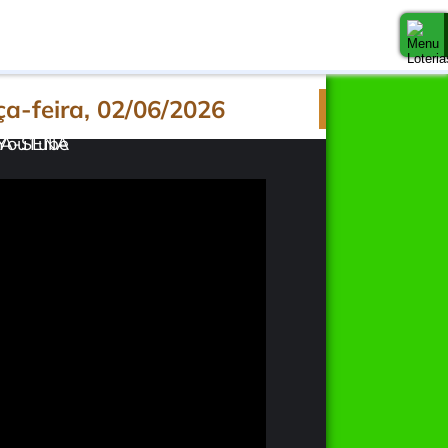
ça-feira, 02/06/2026