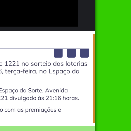
 1221 no sorteio das loterias
, terça-feira, no Espaço da
, Espaço da Sorte, Avenida
1221 divulgado às 21:16 horas.
eto com as premiações e