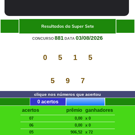
Resultados da Super Sete
881
03/08/2026
CONCURSO
DATA
0
5
1
5
5
9
7
clique nos números que acertou
0 acertos
acertos
prêmio
ganhadores
07
0,00
x 0
06
0,00
x 0
05
906,52
x 72