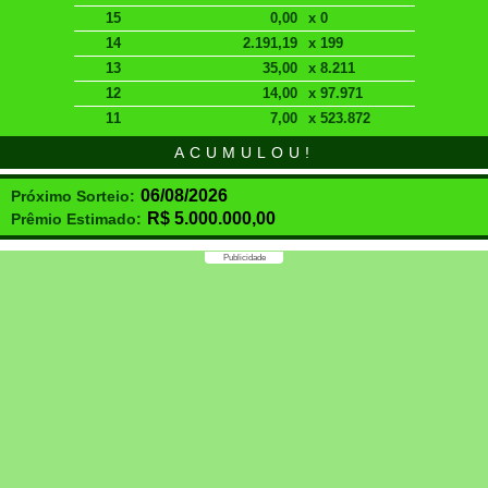
15
0,00
x 0
14
2.191,19
x 199
13
35,00
x 8.211
12
14,00
x 97.971
11
7,00
x 523.872
ACUMULOU!
06/08/2026
Próximo Sorteio:
R$
5.000.000,00
Prêmio Estimado:
Publicidade