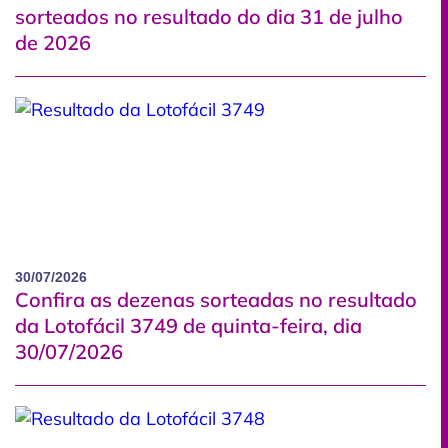
sorteados no resultado do dia 31 de julho
de 2026
30/07/2026
Confira as dezenas sorteadas no resultado
da Lotofácil 3749 de quinta-feira, dia
30/07/2026