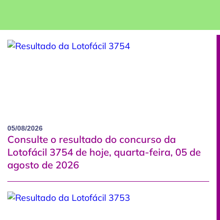
05/08/2026
Consulte o resultado do concurso da
Lotofácil 3754 de hoje, quarta-feira, 05 de
agosto de 2026