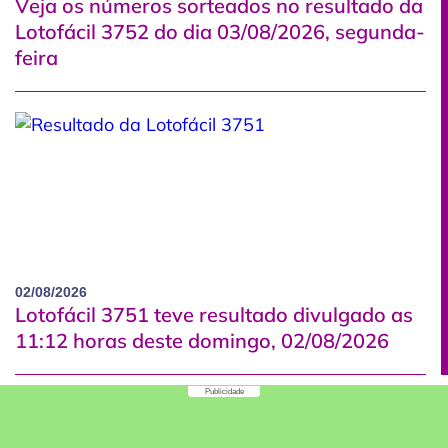
Veja os números sorteados no resultado da
Lotofácil 3752 do dia 03/08/2026, segunda-
feira
02/08/2026
Lotofácil 3751 teve resultado divulgado as
11:12 horas deste domingo, 02/08/2026
Publicidade