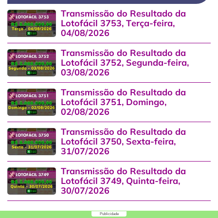
Transmissão do Resultado da
Lotofácil 3753, Terça-feira,
04/08/2026
Transmissão do Resultado da
Lotofácil 3752, Segunda-feira,
03/08/2026
Transmissão do Resultado da
Lotofácil 3751, Domingo,
02/08/2026
Transmissão do Resultado da
Lotofácil 3750, Sexta-feira,
31/07/2026
Transmissão do Resultado da
Lotofácil 3749, Quinta-feira,
30/07/2026
Publicidade