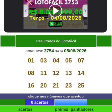
00:00
/
02:08
Resultados da Lotofácil
3754
05/08/2026
CONCURSO
DATA
01
03
04
05
07
08
11
12
13
14
16
20
21
23
25
clique nos números que acertou
0 acertos
acertos
prêmio
ganhadores