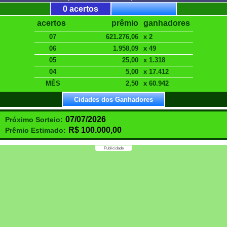
0 acertos
acertos
prêmio
ganhadores
07
621.276,06
x 2
06
1.958,09
x 49
05
25,00
x 1.318
04
5,00
x 17.412
MÊS
2,50
x 60.942
Cidades dos Ganhadores
07/07/2026
Próximo Sorteio:
R$
100.000,00
Prêmio Estimado:
Publicidade