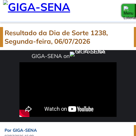
Resultado da Dia de Sorte 1238,
Segunda-feira, 06/07/2026
GIGA-SENA on
Por GIGA-SENA