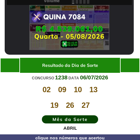
Volume
Resultado da Dia de Sorte
1238
06/07/2026
CONCURSO
DATA
02
09
10
13
19
26
27
Mês da Sorte
ABRIL
clique nos números que acertou