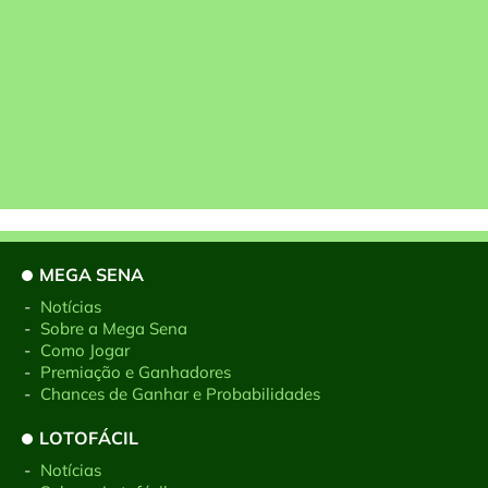
MEGA SENA
-
Notícias
-
Sobre a Mega Sena
-
Como Jogar
-
Premiação e Ganhadores
-
Chances de Ganhar e Probabilidades
LOTOFÁCIL
-
Notícias