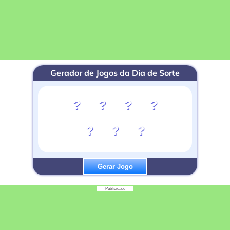
Gerador de Jogos da Dia de Sorte
?
?
?
?
?
?
?
Gerar Jogo
Publicidade