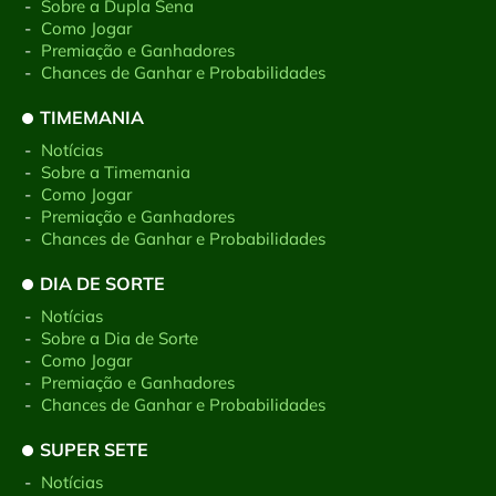
-
Sobre a Dupla Sena
-
Como Jogar
-
Premiação e Ganhadores
-
Chances de Ganhar e Probabilidades
TIMEMANIA
-
Notícias
-
Sobre a Timemania
-
Como Jogar
-
Premiação e Ganhadores
-
Chances de Ganhar e Probabilidades
DIA DE SORTE
-
Notícias
-
Sobre a Dia de Sorte
-
Como Jogar
-
Premiação e Ganhadores
-
Chances de Ganhar e Probabilidades
SUPER SETE
-
Notícias