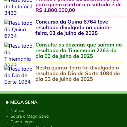
para quem acertar o resultado é de
R$ 1.800.000,00
Concurso da Quina 6764 teve
resultado divulgado na quinta-
feira, 03 de julho de 2025
Consulte as dezenas que saíram no
resultado da Timemania 2263 do
dia 03 de julho de 2025
Nesta quinta-feira foi divulgado o
resultado da Dia de Sorte 1084 do
dia 03 de julho de 2025
MEGA SENA
-
Notícias
-
Sobre a Mega Sena
-
Como Jogar