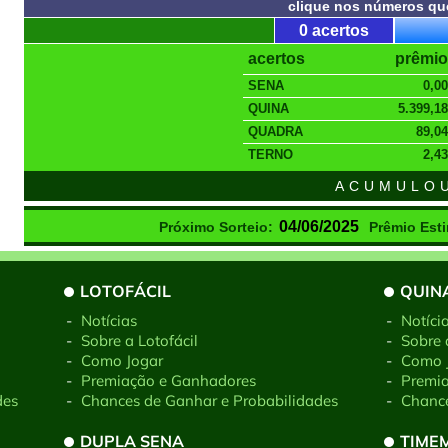
clique nos números qu
0 acertos
acertos
prêmio
SENA
0,00
QUINA
5.399,18
QUADRA
89,04
TERNO
2,43
ACUMULO
04/06/2025
Próximo Sorteio:
Prêmio Est
LOTOFÁCIL
QUIN
-
Notícias
-
Notíci
-
Sobre a Lotofácil
-
Sobre 
-
Como Jogar
-
Como 
-
Premiação e Ganhadores
-
Premi
des
-
Chances de Ganhar e Probabilidades
-
Chance
DUPLA SENA
TIME