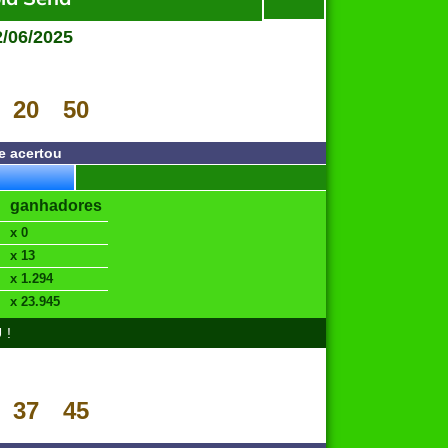
2/06/2025
20
50
e acertou
ganhadores
x 0
x 13
x 1.294
x 23.945
U!
37
45