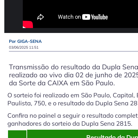
Por GIGA-SENA
03/06/2025 11:51
Transmissão do resultado da Dupla Sena 
realizado ao vivo dia 02 de junho de 202
da Sorte da CAIXA em São Paulo.
O sorteio foi realizado em São Paulo, Capital
Paulista, 750, e o resultado da Dupla Sena 2
Confira no painel a seguir o resultado compl
ganhadores do sorteio da Dupla Sena 2815.
Resultado da Dup