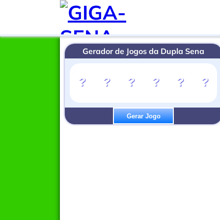
Gerador de Jogos da Dupla Sena
?
?
?
?
?
?
Gerar Jogo