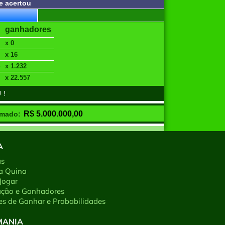
e acertou
ganhadores
x 0
x 16
x 1.232
x 22.557
U!
R$
5.000.000,00
imado:
A
as
a Quina
Jogar
ação e Ganhadores
s de Ganhar e Probabilidades
MANIA