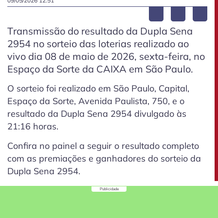
09/05/2026 12:51
Transmissão do resultado da Dupla Sena
2954 no sorteio das loterias realizado ao
vivo dia 08 de maio de 2026, sexta-feira, no
Espaço da Sorte da CAIXA em São Paulo.
O sorteio foi realizado em São Paulo, Capital,
Espaço da Sorte, Avenida Paulista, 750, e o
resultado da Dupla Sena 2954 divulgado às
21:16 horas.
Confira no painel a seguir o resultado completo
com as premiações e ganhadores do sorteio da
Dupla Sena 2954.
Publicidade