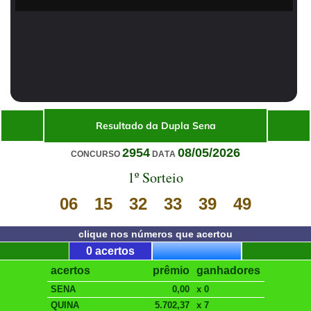
Resultado da Dupla Sena
2954
08/05/2026
CONCURSO
DATA
1º Sorteio
06
15
32
33
39
49
clique nos números que acertou
0 acertos
acertos
prêmio
ganhadores
SENA
0,00
x 0
QUINA
5.702,37
x 7