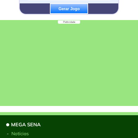
Gerar Jogo
Publicidade
MEGA SENA
-
Notícias