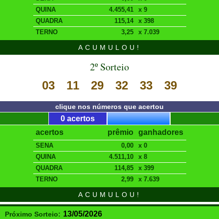
QUINA
4.455,41
x 9
QUADRA
115,14
x 398
TERNO
3,25
x 7.039
ACUMULOU!
2º Sorteio
03
11
29
32
33
39
clique nos números que acertou
0 acertos
acertos
prêmio
ganhadores
SENA
0,00
x 0
QUINA
4.511,10
x 8
QUADRA
114,85
x 399
TERNO
2,99
x 7.639
ACUMULOU!
13/05/2026
Próximo Sorteio: