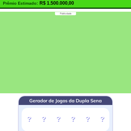
R$
1.500.000,00
Prêmio Estimado:
Publicidade
Gerador de Jogos da Dupla Sena
?
?
?
?
?
?