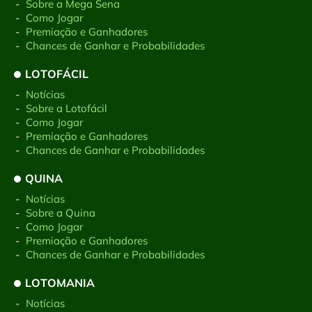
-
Sobre a Mega Sena
-
Como Jogar
-
Premiação e Ganhadores
-
Chances de Ganhar e Probabilidades
LOTOFÁCIL
-
Notícias
-
Sobre a Lotofácil
-
Como Jogar
-
Premiação e Ganhadores
-
Chances de Ganhar e Probabilidades
QUINA
-
Notícias
-
Sobre a Quina
-
Como Jogar
-
Premiação e Ganhadores
-
Chances de Ganhar e Probabilidades
LOTOMANIA
-
Notícias