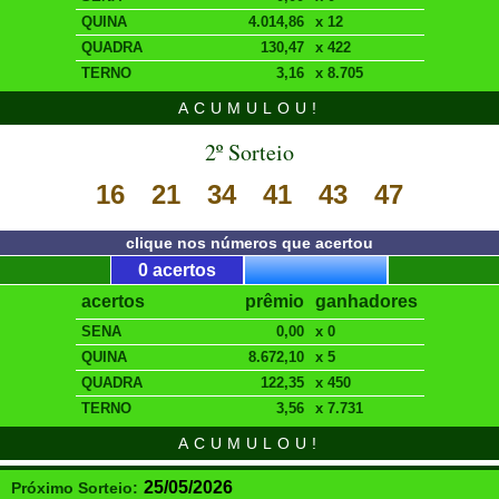
QUINA
4.014,86
x 12
QUADRA
130,47
x 422
TERNO
3,16
x 8.705
ACUMULOU!
2º Sorteio
16
21
34
41
43
47
clique nos números que acertou
0 acertos
acertos
prêmio
ganhadores
SENA
0,00
x 0
QUINA
8.672,10
x 5
QUADRA
122,35
x 450
TERNO
3,56
x 7.731
ACUMULOU!
25/05/2026
Próximo Sorteio: