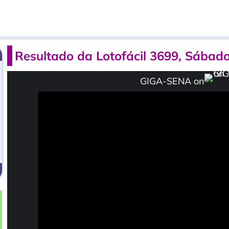
Resultado da Lotofácil 3699, Sábad
GIGA-SENA on