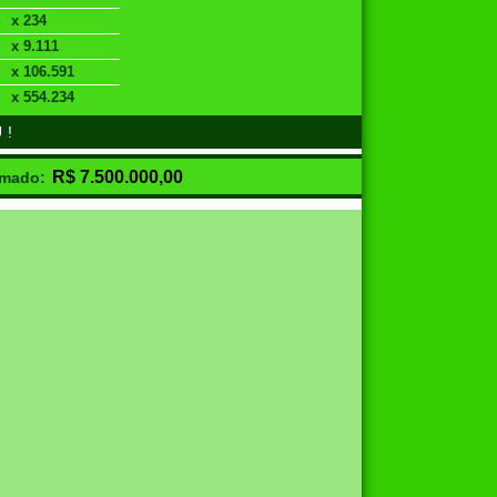
x 234
x 9.111
x 106.591
x 554.234
U!
R$
7.500.000,00
imado: