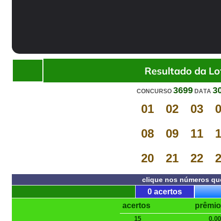
Resultado da Lot
3699
3
CONCURSO
DATA
01
02
03
08
09
11
20
21
22
clique nos números qu
0 acertos
acertos
prêmio
15
0,00