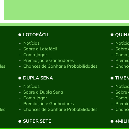
LOTOFÁCIL
QUIN
-
Notícias
-
Notíci
-
Sobre a Lotofácil
-
Sobre 
-
Como Jogar
-
Como 
-
Premiação e Ganhadores
-
Premi
des
-
Chances de Ganhar e Probabilidades
-
Chance
DUPLA SENA
TIME
-
Notícias
-
Notíci
-
Sobre a Dupla Sena
-
Sobre
-
Como Jogar
-
Como 
-
Premiação e Ganhadores
-
Premi
des
-
Chances de Ganhar e Probabilidades
-
Chance
SUPER SETE
+MIL