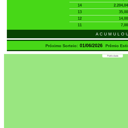
14
2.204,04
13
35,00
12
14,00
11
7,00
ACUMULO
01/06/2026
Próximo Sorteio:
Prêmio Est
Publicidade