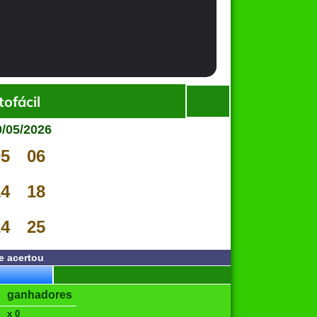
ofácil
0/05/2026
05
06
14
18
24
25
e acertou
ganhadores
x 0