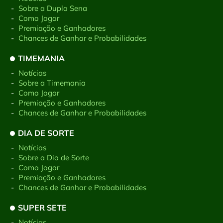
-
Sobre a Dupla Sena
-
Como Jogar
-
Premiação e Ganhadores
-
Chances de Ganhar e Probabilidades
TIMEMANIA
-
Notícias
-
Sobre a Timemania
-
Como Jogar
-
Premiação e Ganhadores
-
Chances de Ganhar e Probabilidades
DIA DE SORTE
-
Notícias
-
Sobre a Dia de Sorte
-
Como Jogar
-
Premiação e Ganhadores
-
Chances de Ganhar e Probabilidades
SUPER SETE
-
Notícias