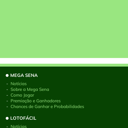
MEGA SENA
-
Notícias
-
Sobre a Mega Sena
-
Como Jogar
-
Premiação e Ganhadores
-
Chances de Ganhar e Probabilidades
LOTOFÁCIL
-
Notícias