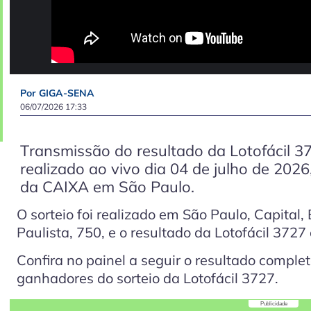
Por GIGA-SENA
06/07/2026 17:33
Transmissão do resultado da Lotofácil 37
realizado ao vivo dia 04 de julho de 202
da CAIXA em São Paulo.
O sorteio foi realizado em São Paulo, Capital
Paulista, 750, e o resultado da Lotofácil 3727
Confira no painel a seguir o resultado compl
ganhadores do sorteio da Lotofácil 3727.
Publicidade