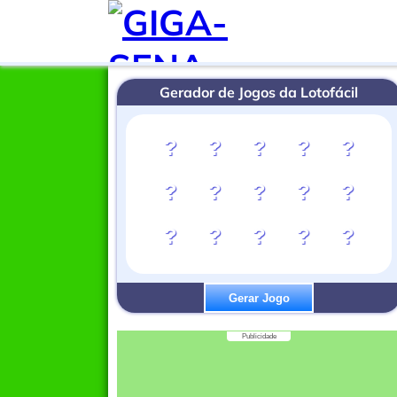
Gerador de Jogos da Lotofácil
?
?
?
?
?
?
?
?
?
?
?
?
?
?
?
Gerar Jogo
Publicidade