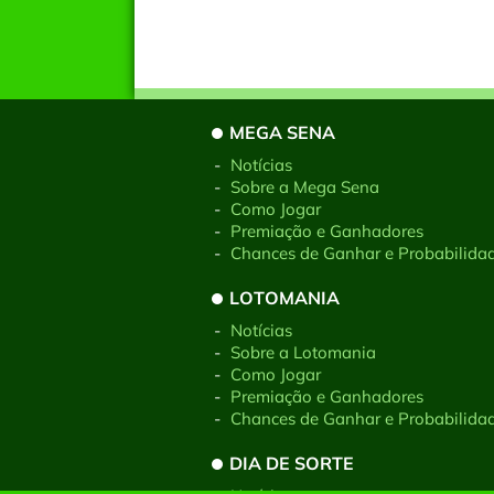
MEGA SENA
-
Notícias
-
Sobre a Mega Sena
-
Como Jogar
-
Premiação e Ganhadores
-
Chances de Ganhar e Probabilida
LOTOMANIA
-
Notícias
-
Sobre a Lotomania
-
Como Jogar
-
Premiação e Ganhadores
-
Chances de Ganhar e Probabilida
DIA DE SORTE