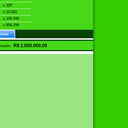
x 329
x 12.822
x 156.946
x 856.594
dores
R$
2.000.000,00
imado: