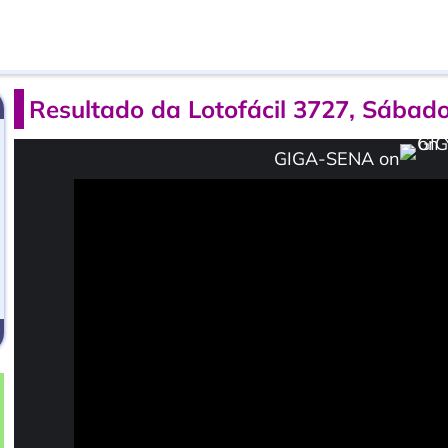
Resultado da Lotofácil 3727, Sábad
GIGA-SENA on