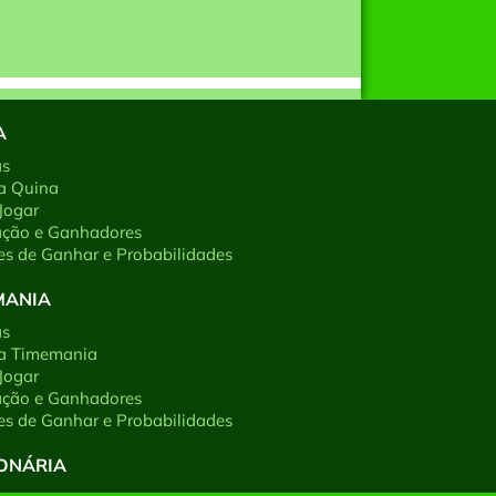
A
as
a Quina
Jogar
ação e Ganhadores
s de Ganhar e Probabilidades
MANIA
as
 a Timemania
Jogar
ação e Ganhadores
s de Ganhar e Probabilidades
IONÁRIA