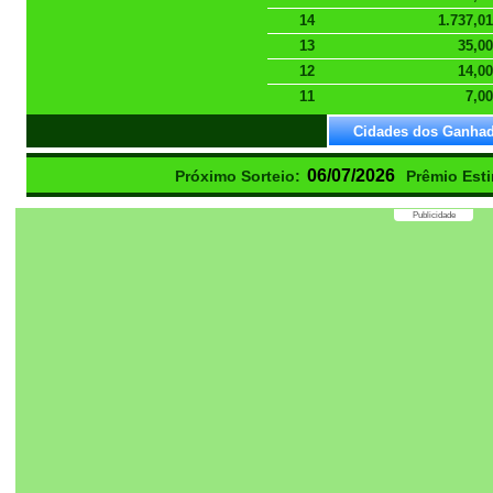
14
1.737,01
13
35,00
12
14,00
11
7,00
Cidades dos Ganha
06/07/2026
Próximo Sorteio:
Prêmio Est
Publicidade