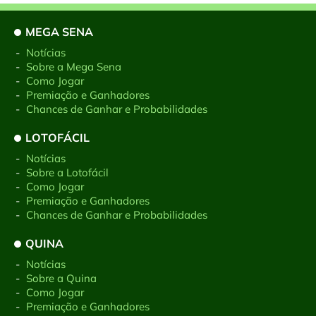
MEGA SENA
-
Notícias
-
Sobre a Mega Sena
-
Como Jogar
-
Premiação e Ganhadores
-
Chances de Ganhar e Probabilidades
LOTOFÁCIL
-
Notícias
-
Sobre a Lotofácil
-
Como Jogar
-
Premiação e Ganhadores
-
Chances de Ganhar e Probabilidades
QUINA
-
Notícias
-
Sobre a Quina
-
Como Jogar
-
Premiação e Ganhadores