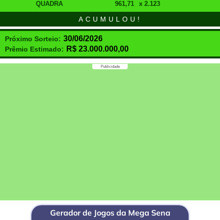
QUADRA
961,71
x 2.123
ACUMULOU!
30/06/2026
Próximo Sorteio:
R$
23.000.000,00
Prêmio Estimado:
Publicidade
Gerador de Jogos da Mega Sena