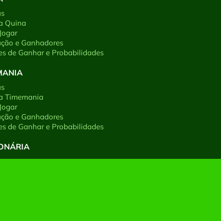
as
a Quina
Jogar
ação e Ganhadores
s de Ganhar e Probabilidades
MANIA
as
 a Timemania
Jogar
ação e Ganhadores
s de Ganhar e Probabilidades
IONÁRIA
as
a +Milionária
Jogar
ação e Ganhadores
s de Ganhar e Probabilidades