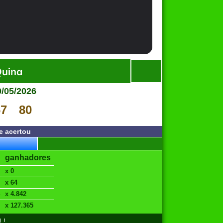
Quina
0/05/2026
67
80
e acertou
ganhadores
x 0
x 64
x 4.842
x 127.365
U!