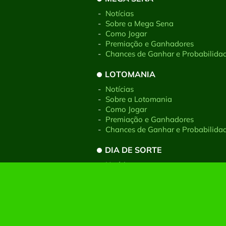
-
Notícias
-
Sobre a Mega Sena
-
Como Jogar
-
Premiação e Ganhadores
-
Chances de Ganhar e Probabilida
LOTOMANIA
-
Notícias
-
Sobre a Lotomania
-
Como Jogar
-
Premiação e Ganhadores
-
Chances de Ganhar e Probabilida
DIA DE SORTE
-
Notícias
-
Sobre a Dia de Sorte
-
Como Jogar
-
Premiação e Ganhadores
-
Chances de Ganhar e Probabilida
GIGA-SENA