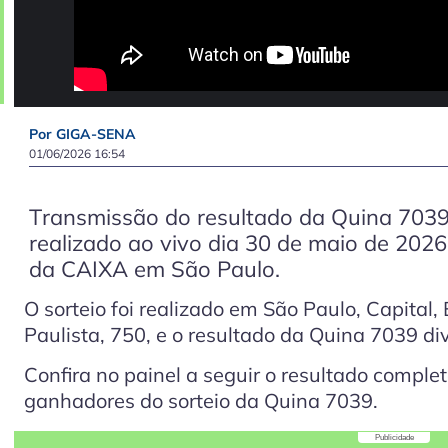
Por GIGA-SENA
01/06/2026 16:54
Transmissão do resultado da Quina 7039 
realizado ao vivo dia 30 de maio de 202
da CAIXA em São Paulo.
O sorteio foi realizado em São Paulo, Capital
Paulista, 750, e o resultado da Quina 7039 di
Confira no painel a seguir o resultado compl
ganhadores do sorteio da Quina 7039.
Publicidade