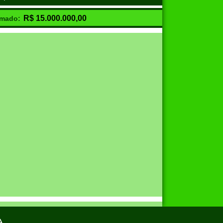
R$
15.000.000,00
imado:
A