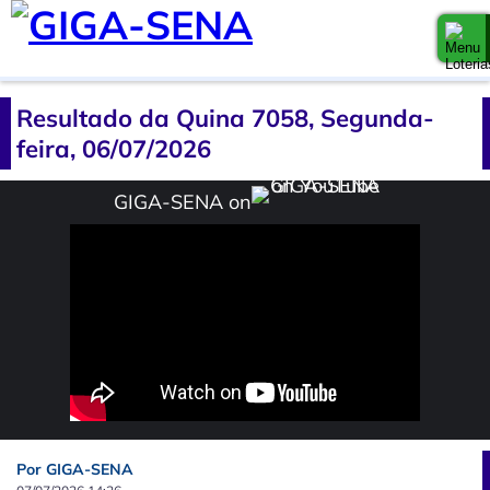
Resultado da Quina 7058, Segunda-
feira, 06/07/2026
GIGA-SENA on
Por GIGA-SENA