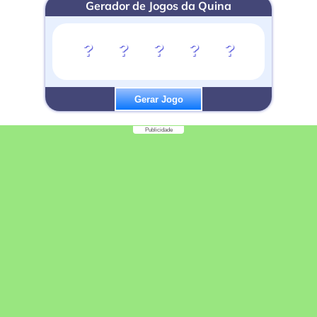
Gerador de Jogos da Quina
?
?
?
?
?
Gerar Jogo
Publicidade