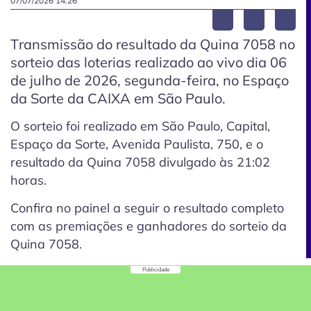
07/07/2026 14:26
Transmissão do resultado da Quina 7058 no
sorteio das loterias realizado ao vivo dia 06
de julho de 2026, segunda-feira, no Espaço
da Sorte da CAIXA em São Paulo.
O sorteio foi realizado em São Paulo, Capital,
Espaço da Sorte, Avenida Paulista, 750, e o
resultado da Quina 7058 divulgado às 21:02
horas.
Confira no painel a seguir o resultado completo
com as premiações e ganhadores do sorteio da
Quina 7058.
Publicidade