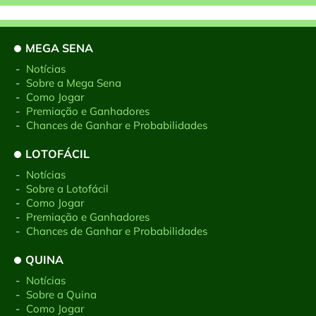
MEGA SENA
-
Notícias
-
Sobre a Mega Sena
-
Como Jogar
-
Premiação e Ganhadores
-
Chances de Ganhar e Probabilidades
LOTOFÁCIL
-
Notícias
-
Sobre a Lotofácil
-
Como Jogar
-
Premiação e Ganhadores
-
Chances de Ganhar e Probabilidades
QUINA
-
Notícias
-
Sobre a Quina
-
Como Jogar