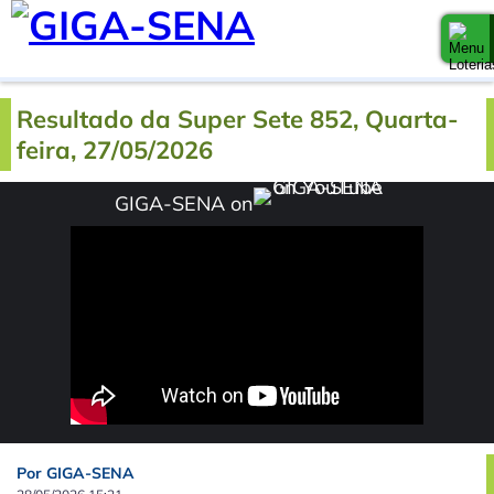
Resultado da Super Sete 852, Quarta-
feira, 27/05/2026
GIGA-SENA on
Por GIGA-SENA