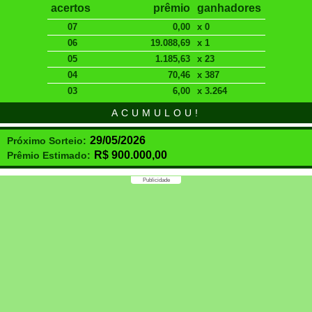
acertos
prêmio
ganhadores
07
0,00
x 0
06
19.088,69
x 1
05
1.185,63
x 23
04
70,46
x 387
03
6,00
x 3.264
ACUMULOU!
29/05/2026
Próximo Sorteio:
R$
900.000,00
Prêmio Estimado:
Publicidade