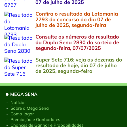
07 de julho de 2025
Confira o resultado da Lotomania
2793 do concurso do dia 07 de
julho de 2025, segunda-feira
Consulte os números do resultado
da Dupla Sena 2830 do sorteio de
segunda-feira, 07/07/2025
Super Sete 716: veja as dezenas do
resultado de hoje, dia 07 de julho
de 2025, segunda-feira
MEGA SENA
-
Notícias
-
Sobre a Mega Sena
-
Como Jogar
-
Premiação e Ganhadores
-
Chances de Ganhar e Probabilidades