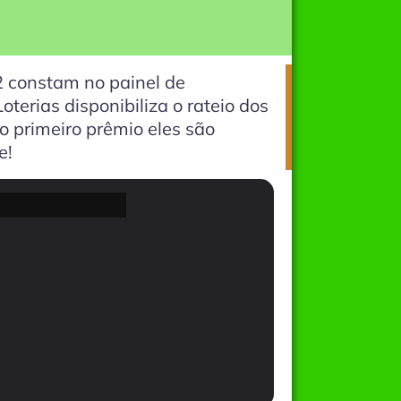
2 constam no painel de
terias disponibiliza o rateio dos
 primeiro prêmio eles são
e!