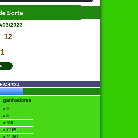
de Sorte
9/06/2026
12
31
e
e acertou
ganhadores
x 0
x 9
x 556
x 7.169
x 21.268