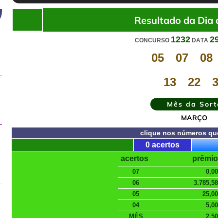
Resultado da Dia 
1232
2
CONCURSO
DATA
a
05
07
08
13
22
Mês da Sort
MARÇO
clique nos números qu
0 acertos
acertos
prêmio
07
0,00
06
3.785,58
05
25,00
04
5,00
MÊS
2,50