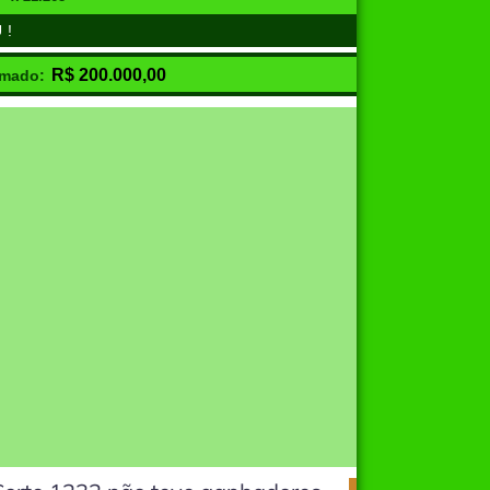
U!
R$
200.000,00
imado: