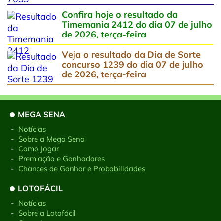
Confira hoje o resultado da
Timemania 2412 do dia 07 de julho
de 2026, terça-feira
Veja o resultado da Dia de Sorte
concurso 1239 do dia 07 de julho
de 2026, terça-feira
MEGA SENA
-
Notícias
-
Sobre a Mega Sena
-
Como Jogar
-
Premiação e Ganhadores
-
Chances de Ganhar e Probabilidades
LOTOFÁCIL
-
Notícias
-
Sobre a Lotofácil