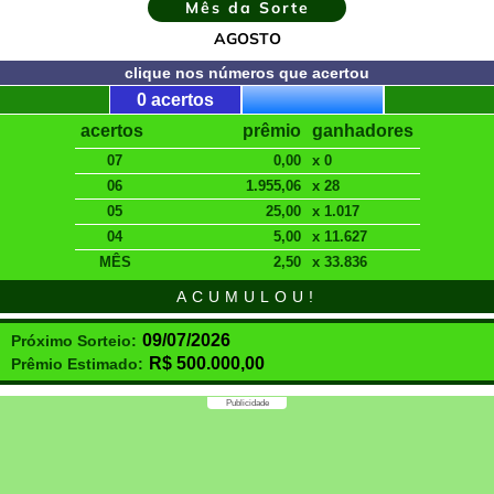
Mês da Sorte
AGOSTO
clique nos números que acertou
0 acertos
acertos
prêmio
ganhadores
07
0,00
x 0
06
1.955,06
x 28
05
25,00
x 1.017
04
5,00
x 11.627
MÊS
2,50
x 33.836
ACUMULOU!
09/07/2026
Próximo Sorteio:
R$
500.000,00
Prêmio Estimado:
Publicidade