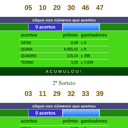
05
10
20
30
46
47
clique nos números que acertou
0 acertos
acertos
prêmio
ganhadores
SENA
0,00
x 0
QUINA
4.455,41
x 9
QUADRA
115,14
x 398
TERNO
3,25
x 7.039
ACUMULOU!
2º Sorteio
03
11
29
32
33
39
clique nos números que acertou
0 acertos
acertos
prêmio
ganhadores