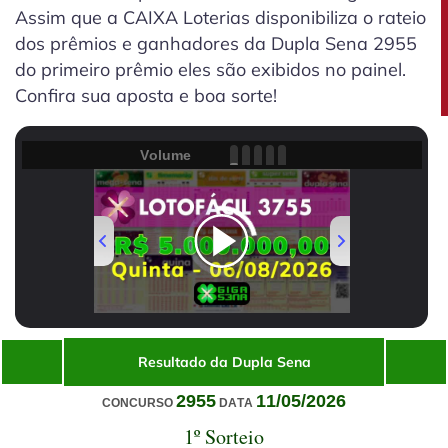
Assim que a CAIXA Loterias disponibiliza o rateio
dos prêmios e ganhadores da Dupla Sena 2955
do primeiro prêmio eles são exibidos no painel.
Confira sua aposta e boa sorte!
Volume
00:00
/
02:05
Resultado da Dupla Sena
2955
11/05/2026
CONCURSO
DATA
1º Sorteio