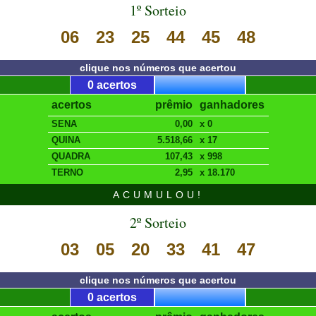
1º Sorteio
06
23
25
44
45
48
clique nos números que acertou
0 acertos
acertos
prêmio
ganhadores
SENA
0,00
x 0
QUINA
5.518,66
x 17
QUADRA
107,43
x 998
TERNO
2,95
x 18.170
ACUMULOU!
2º Sorteio
03
05
20
33
41
47
clique nos números que acertou
0 acertos