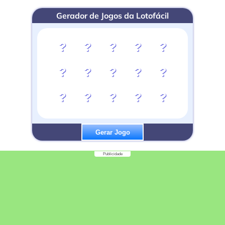
Gerador de Jogos da Lotofácil
?
?
?
?
?
?
?
?
?
?
?
?
?
?
?
Gerar Jogo
Publicidade