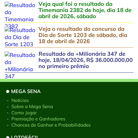
Veja qual foi o resultado da
Timemania 2382 de hoje, dia 18 de
abril de 2026, sábado
Veja o resultado do concurso da
Dia de Sorte 1203 de sábado, dia
18 de abril de 2026
Resultado da +Milionária 347 de
hoje, 18/04/2026, R$ 36.000.000,00
no primeiro prêmio
MEGA SENA
-
Notícias
-
Sobre a Mega Sena
-
Como Jogar
-
Premiação e Ganhadores
-
Chances de Ganhar e Probabilidades
LOTOFÁCIL