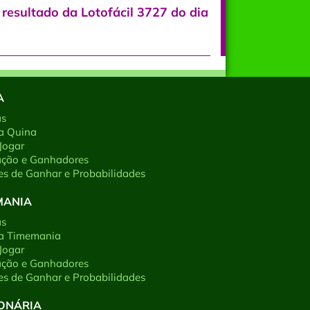
resultado da Lotofácil 3727 do dia
A
as
a Quina
Jogar
ação e Ganhadores
s de Ganhar e Probabilidades
MANIA
as
 a Timemania
Jogar
ação e Ganhadores
s de Ganhar e Probabilidades
IONÁRIA