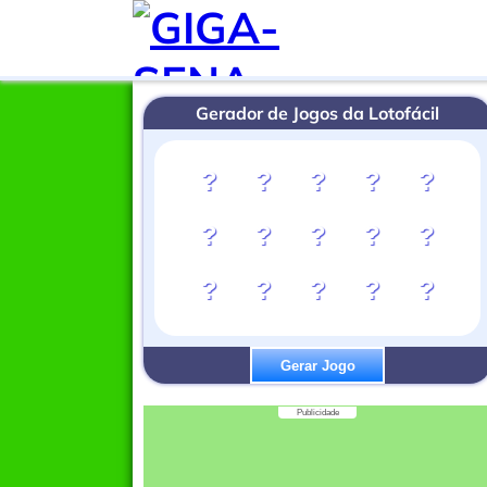
Gerador de Jogos da Lotofácil
?
?
?
?
?
?
?
?
?
?
?
?
?
?
?
Gerar Jogo
Publicidade