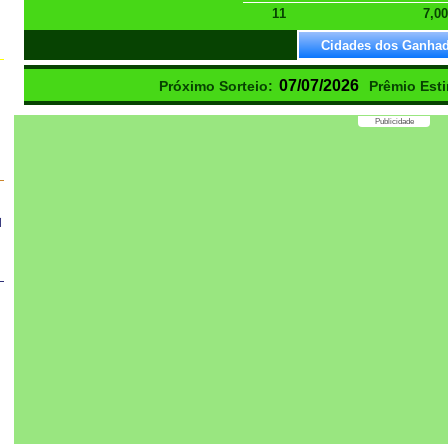
11
7,00
Cidades dos Ganha
07/07/2026
Próximo Sorteio:
Prêmio Est
Publicidade
a