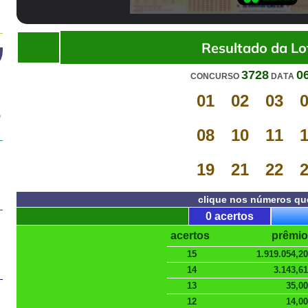
00:00
/
02:15
Resultado da Lot
3728
0
CONCURSO
DATA
01
02
03
,
08
10
11
19
21
22
clique nos números qu
0 acertos
acertos
prêmio
15
1.919.054,20
14
3.143,61
13
35,00
12
14,00