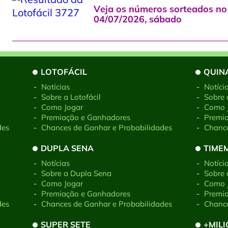
Veja os números sorteados no 
04/07/2026, sábado
LOTOFÁCIL
QUIN
-
Notícias
-
Notíci
-
Sobre a Lotofácil
-
Sobre 
-
Como Jogar
-
Como 
-
Premiação e Ganhadores
-
Premi
des
-
Chances de Ganhar e Probabilidades
-
Chance
DUPLA SENA
TIME
-
Notícias
-
Notíci
-
Sobre a Dupla Sena
-
Sobre
-
Como Jogar
-
Como 
-
Premiação e Ganhadores
-
Premi
des
-
Chances de Ganhar e Probabilidades
-
Chance
SUPER SETE
+MIL