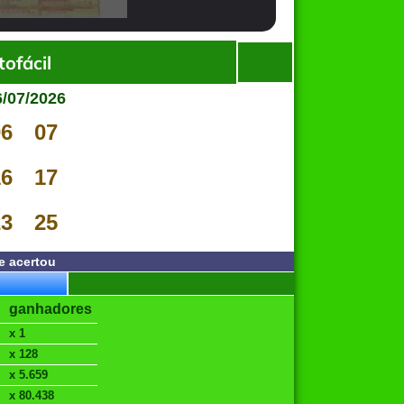
ofácil
6/07/2026
06
07
16
17
23
25
e acertou
ganhadores
x 1
x 128
x 5.659
x 80.438