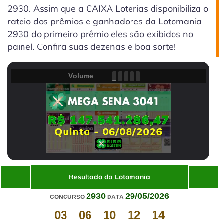
2930. Assim que a CAIXA Loterias disponibiliza o
rateio dos prêmios e ganhadores da Lotomania
2930 do primeiro prêmio eles são exibidos no
painel. Confira suas dezenas e boa sorte!
Volume
Resultado da Lotomania
2930
29/05/2026
CONCURSO
DATA
03
06
10
12
14