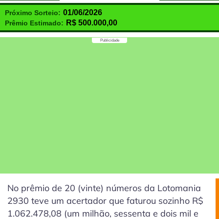
01/06/2026
Próximo Sorteio:
R$
500.000,00
Prêmio Estimado:
Publicidade
No prêmio de 20
(vinte)
números da Lotomania
2930 teve um acertador que faturou sozinho R$
1.062.478,08 (um milhão, sessenta e dois mil e