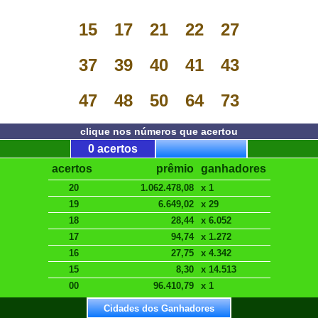
15
17
21
22
27
37
39
40
41
43
47
48
50
64
73
clique nos números que acertou
0 acertos
acertos
prêmio
ganhadores
20
1.062.478,08
x 1
19
6.649,02
x 29
18
28,44
x 6.052
17
94,74
x 1.272
16
27,75
x 4.342
15
8,30
x 14.513
00
96.410,79
x 1
Cidades dos Ganhadores