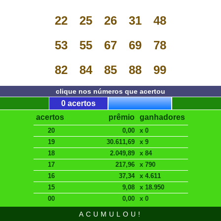
22
25
26
31
48
53
55
67
69
78
82
84
85
88
99
clique nos números que acertou
0 acertos
acertos
prêmio
ganhadores
20
0,00
x 0
19
30.611,69
x 9
18
2.049,89
x 84
17
217,96
x 790
16
37,34
x 4.611
15
9,08
x 18.950
00
0,00
x 0
ACUMULOU!