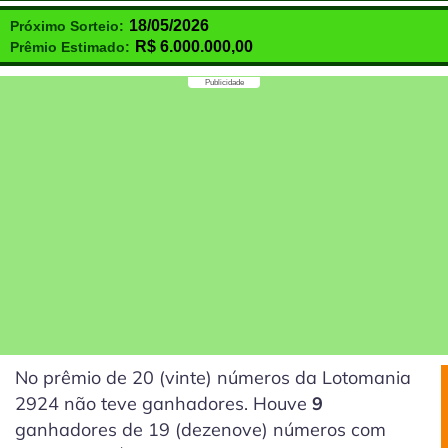
18/05/2026
Próximo Sorteio:
R$
6.000.000,00
Prêmio Estimado:
Publicidade
No prêmio de 20
(vinte)
números da Lotomania
2924 não teve ganhadores. Houve
9
ganhadores de 19
(dezenove)
números com