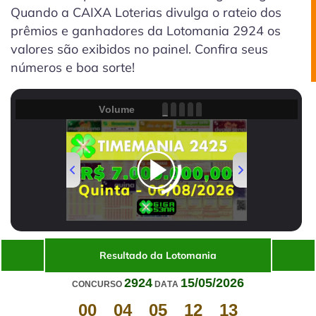
Quando a CAIXA Loterias divulga o rateio dos
prêmios e ganhadores da Lotomania 2924 os
valores são exibidos no painel. Confira seus
números e boa sorte!
Volume
00:00
/
01:31
Resultado da Lotomania
2924
15/05/2026
CONCURSO
DATA
00
04
05
12
13