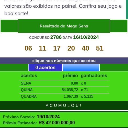
valores são exibidos no painel. Confira seu jogo e
boa sorte!
Resultado da Mega Sena
2786
16/10/2024
CONCURSO
DATA
06
11
17
20
40
51
clique nos números que acertou
0 acertos
acertos
prêmio
ganhadores
SENA
0,00
x 0
QUINA
54.038,72
x 71
QUADRA
1.067,39
x 5.135
ACUMULOU!
19/10/2024
Próximo Sorteio:
R$
42.000.000,00
Prêmio Estimado: