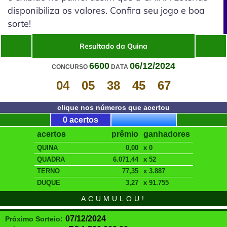
disponibiliza os valores. Confira seu jogo e boa
sorte!
Resultado da Quina
6600
06/12/2024
CONCURSO
DATA
04
05
38
45
67
clique nos números que acertou
0 acertos
acertos
prêmio
ganhadores
QUINA
0,00
x 0
QUADRA
6.071,44
x 52
TERNO
77,35
x 3.887
DUQUE
3,27
x 91.755
ACUMULOU!
07/12/2024
Próximo Sorteio: