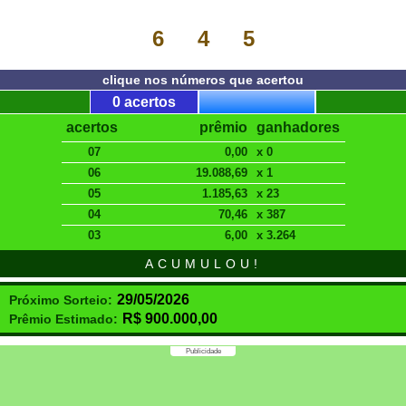
6
4
5
clique nos números que acertou
0 acertos
acertos
prêmio
ganhadores
07
0,00
x 0
06
19.088,69
x 1
05
1.185,63
x 23
04
70,46
x 387
03
6,00
x 3.264
ACUMULOU!
29/05/2026
Próximo Sorteio:
R$
900.000,00
Prêmio Estimado:
Publicidade