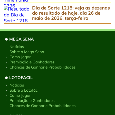
Dia de Sorte 1218: veja as dezenas
do resultado de hoje, dia 26 de
maio de 2026, terça-feira
MEGA SENA
-
Notícias
-
Sobre a Mega Sena
-
Como Jogar
-
Premiação e Ganhadores
-
Chances de Ganhar e Probabilidades
LOTOFÁCIL
-
Notícias
-
Sobre a Lotofácil
-
Como Jogar
-
Premiação e Ganhadores
-
Chances de Ganhar e Probabilidades