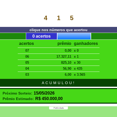
4
1
5
clique nos números que acertou
0 acertos
acertos
prêmio
ganhadores
07
0,00
x 0
06
17.327,11
x 1
05
825,10
x 30
04
56,90
x 435
03
6,00
x 3.565
ACUMULOU!
15/05/2026
Próximo Sorteio:
R$
450.000,00
Prêmio Estimado:
Publicidade