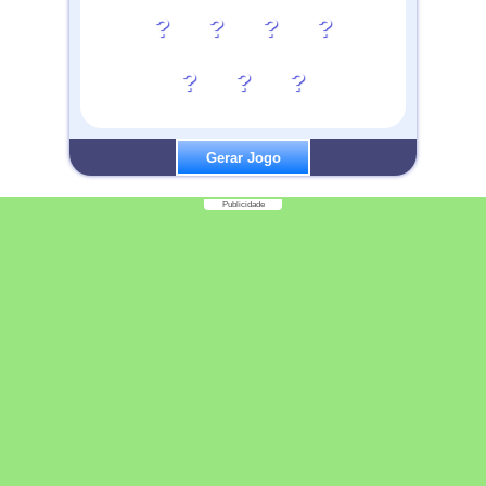
?
?
?
?
?
?
?
Gerar Jogo
Publicidade