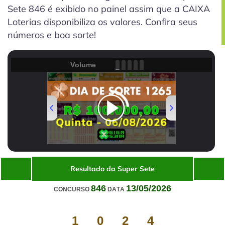
Sete 846 é exibido no painel assim que a CAIXA
Loterias disponibiliza os valores. Confira seus
números e boa sorte!
Volume
00:00
/
01:32
Resultado da Super Sete
846
13/05/2026
CONCURSO
DATA
1
0
2
4