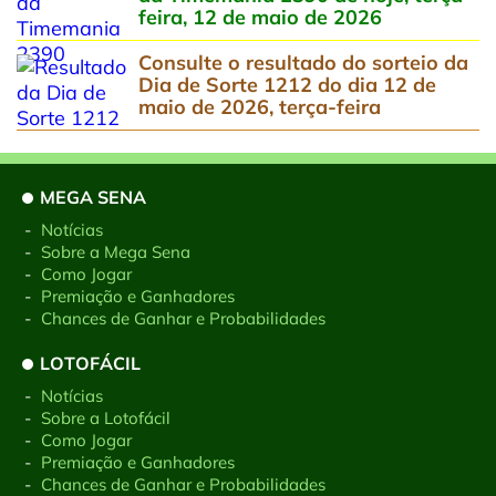
feira, 12 de maio de 2026
Consulte o resultado do sorteio da
Dia de Sorte 1212 do dia 12 de
maio de 2026, terça-feira
MEGA SENA
-
Notícias
-
Sobre a Mega Sena
-
Como Jogar
-
Premiação e Ganhadores
-
Chances de Ganhar e Probabilidades
LOTOFÁCIL
-
Notícias
-
Sobre a Lotofácil
-
Como Jogar
-
Premiação e Ganhadores
-
Chances de Ganhar e Probabilidades