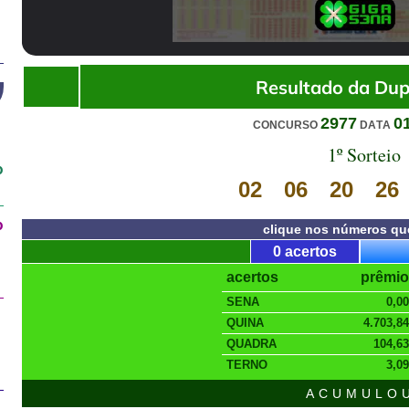
00:00
/
01:20
Resultado da Dup
2977
0
CONCURSO
DATA
1º Sorteio
o
02
06
20
26
o
clique nos números qu
0 acertos
acertos
prêmio
SENA
0,00
QUINA
4.703,84
QUADRA
104,63
TERNO
3,09
ACUMULO