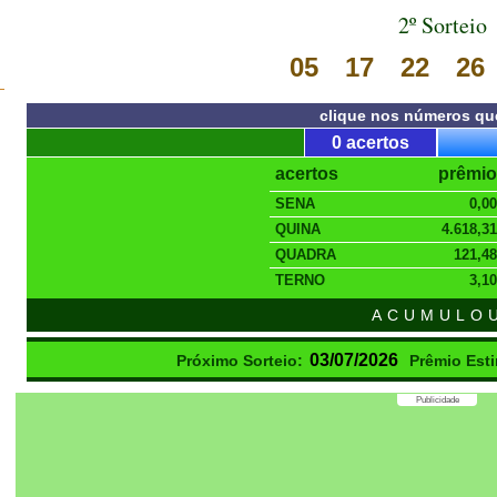
2º Sorteio
05
17
22
26
clique nos números qu
0 acertos
acertos
prêmio
SENA
0,00
QUINA
4.618,31
QUADRA
121,48
TERNO
3,10
ACUMULO
03/07/2026
Próximo Sorteio:
Prêmio Est
Publicidade