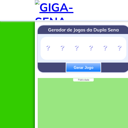
Gerador de Jogos da Dupla Sena
?
?
?
?
?
?
Gerar Jogo
Publicidade