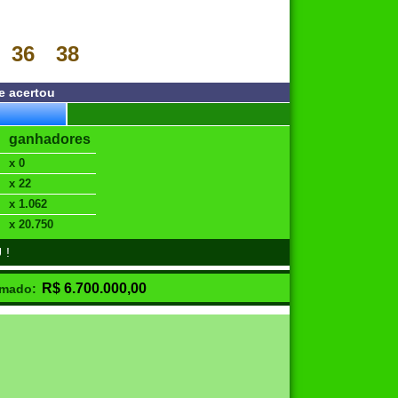
36
38
e acertou
ganhadores
x 0
x 22
x 1.062
x 20.750
U!
R$
6.700.000,00
imado: