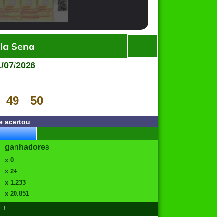
la Sena
1/07/2026
49
50
e acertou
ganhadores
x 0
x 24
x 1.233
x 20.851
U!