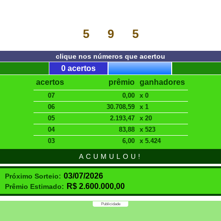
5
9
5
clique nos números que acertou
0 acertos
acertos
prêmio
ganhadores
07
0,00
x 0
06
30.708,59
x 1
05
2.193,47
x 20
04
83,88
x 523
03
6,00
x 5.424
ACUMULOU!
03/07/2026
Próximo Sorteio:
R$
2.600.000,00
Prêmio Estimado:
Publicidade