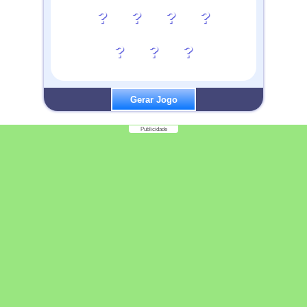
?
?
?
?
?
?
?
Gerar Jogo
Publicidade