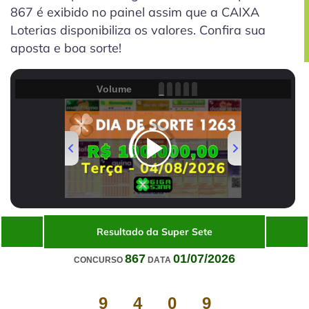
867 é exibido no painel assim que a CAIXA
Loterias disponibiliza os valores. Confira sua
aposta e boa sorte!
Volume
00:00
/
01:32
Resultado da Super Sete
867
01/07/2026
CONCURSO
DATA
9
4
0
9