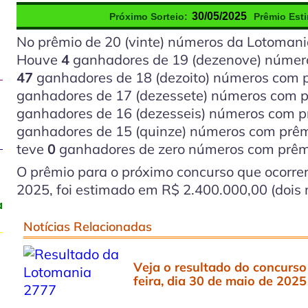
30/05/2025
Próximo Sorteio:
Prêmio Est
No prêmio de 20
(vinte)
números da Lotomania
Houve
4
ganhadores de 19
(dezenove)
número
47
ganhadores de 18
(dezoito)
números com p
ganhadores de 17
(dezessete)
números com p
ganhadores de 16
(dezesseis)
números com pr
ganhadores de 15
(quinze)
números com prêmi
teve
0
ganhadores de zero números com prêmio
O prêmio para o próximo concurso que ocorrer
2025, foi estimado em R$ 2.400.000,00 (dois m
a
Notícias Relacionadas
Veja o resultado do concurs
feira, dia 30 de maio de 2025