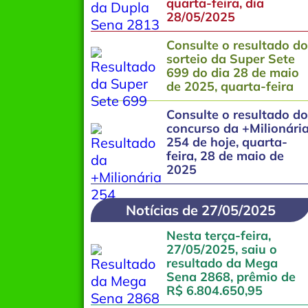
quarta-feira, dia
28/05/2025
Consulte o resultado do
sorteio da Super Sete
699 do dia 28 de maio
de 2025, quarta-feira
Consulte o resultado do
concurso da +Milionári
254 de hoje, quarta-
feira, 28 de maio de
2025
Notícias de 27/05/2025
Nesta terça-feira,
27/05/2025, saiu o
resultado da Mega
Sena 2868, prêmio de
R$ 6.804.650,95