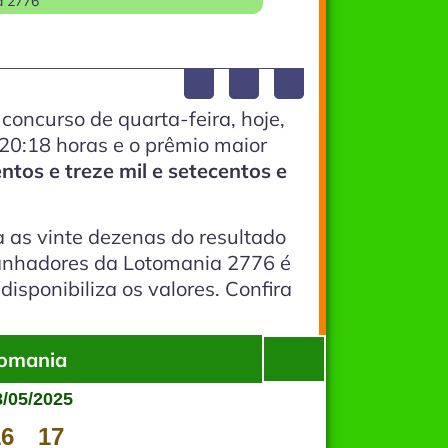
a 2776
oncurso de quarta-feira, hoje,
20:18 horas e o prêmio maior
ntos e treze mil e setecentos e
a as vinte dezenas do resultado
ganhadores da Lotomania 2776 é
isponibiliza os valores. Confira
tomania
8/05/2025
16
17