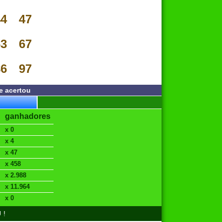
44
47
63
67
86
97
e acertou
ganhadores
x 0
x 4
x 47
x 458
x 2.988
x 11.964
x 0
U!