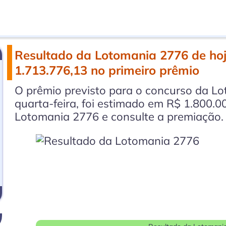
Resultado da Lotomania 2776 de hoj
1.713.776,13 no primeiro prêmio
O prêmio previsto para o concurso da Lo
quarta-feira, foi estimado em R$ 1.800.0
Lotomania 2776 e consulte a premiação.