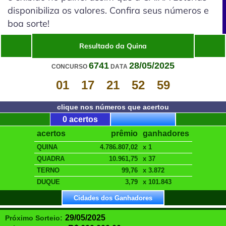
disponibiliza os valores. Confira seus números e
boa sorte!
Resultado da Quina
6741
28/05/2025
CONCURSO
DATA
01
17
21
52
59
clique nos números que acertou
0 acertos
acertos
prêmio
ganhadores
QUINA
4.786.807,02
x 1
QUADRA
10.961,75
x 37
TERNO
99,76
x 3.872
DUQUE
3,79
x 101.843
Cidades dos Ganhadores
29/05/2025
Próximo Sorteio: