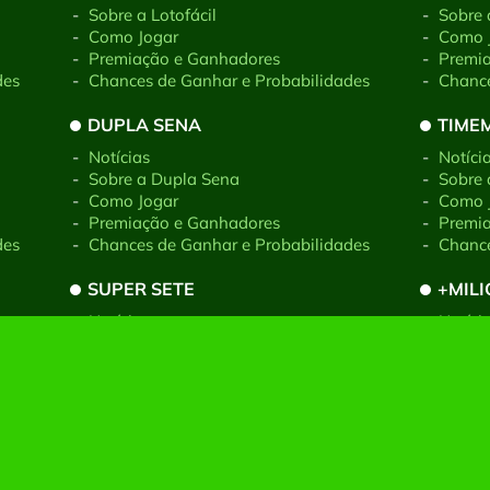
-
Sobre a Lotofácil
-
Sobre 
-
Como Jogar
-
Como 
-
Premiação e Ganhadores
-
Premi
des
-
Chances de Ganhar e Probabilidades
-
Chance
DUPLA SENA
TIME
-
Notícias
-
Notíci
-
Sobre a Dupla Sena
-
Sobre
-
Como Jogar
-
Como 
-
Premiação e Ganhadores
-
Premi
des
-
Chances de Ganhar e Probabilidades
-
Chance
SUPER SETE
+MIL
-
Notícias
-
Notíci
-
Sobre a Super Sete
-
Sobre 
-
Como Jogar
-
Como 
-
Premiação e Ganhadores
-
Premi
des
-
Chances de Ganhar e Probabilidades
-
Chance