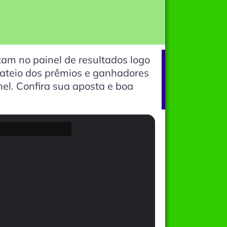
am no painel de resultados logo
rateio dos prêmios e ganhadores
el. Confira sua aposta e boa