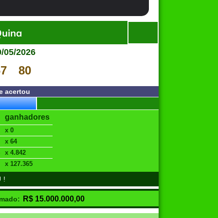
Quina
0/05/2026
67
80
e acertou
ganhadores
x 0
x 64
x 4.842
x 127.365
U!
R$
15.000.000,00
imado: