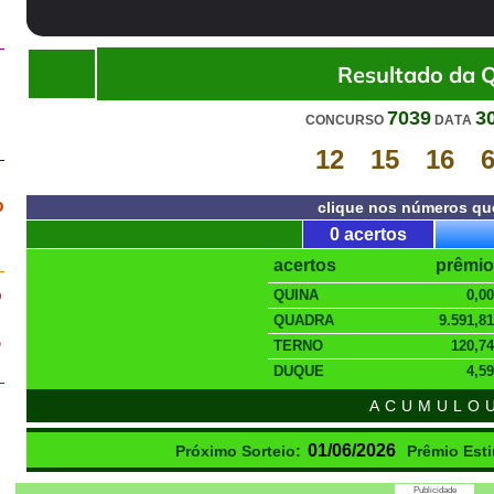
Resultado da 
7039
3
CONCURSO
DATA
12
15
16
o
clique nos números qu
0 acertos
acertos
prêmio
o
QUINA
0,00
QUADRA
9.591,81
,
TERNO
120,74
DUQUE
4,59
ACUMULO
01/06/2026
Próximo Sorteio:
Prêmio Est
Publicidade