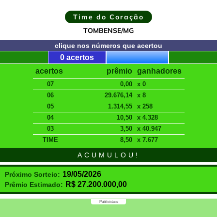
Time do Coração
TOMBENSE/MG
clique nos números que acertou
0 acertos
acertos
prêmio
ganhadores
07
0,00
x 0
06
29.676,14
x 8
05
1.314,55
x 258
04
10,50
x 4.328
03
3,50
x 40.947
TIME
8,50
x 7.677
ACUMULOU!
19/05/2026
Próximo Sorteio:
R$
27.200.000,00
Prêmio Estimado:
Publicidade