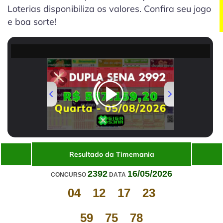
Loterias disponibiliza os valores. Confira seu jogo
e boa sorte!
Volume
00:00
/
01:49
Resultado da Timemania
2392
16/05/2026
CONCURSO
DATA
04
12
17
23
59
75
78