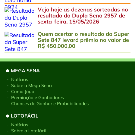
Veja hoje as dezenas sorteadas no
resultado da Dupla Sena 2957 de
sexta-feira, 15/05/2026
Quem acertar o resultado da Super
Sete 847 levará prêmio no valor de
R$ 450.000,00
MEGA SENA
-
Notícias
-
Sobre a Mega Sena
-
Como Jogar
-
Premiação e Ganhadores
-
Chances de Ganhar e Probabilidades
LOTOFÁCIL
-
Notícias
-
Sobre a Lotofácil