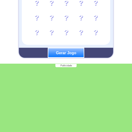
?
?
?
?
?
?
?
?
?
?
?
?
?
?
?
Gerar Jogo
Publicidade