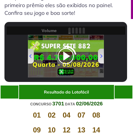
primeiro prêmio eles são exibidos no painel.
Confira seu jogo e boa sorte!
Volume
00:00
/
01:21
Resultado da Lotofácil
3701
02/06/2026
CONCURSO
DATA
01
02
04
07
08
09
10
12
13
14