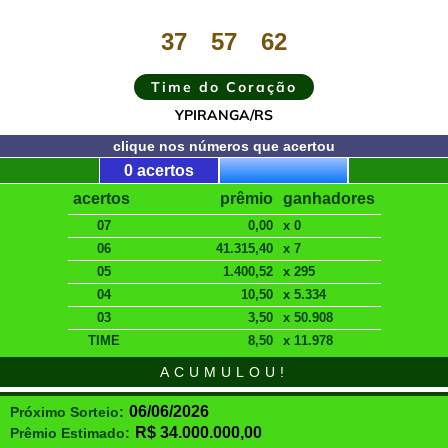
37
57
62
Time do Coração
YPIRANGA/RS
clique nos números que acertou
0 acertos
acertos
prêmio
ganhadores
07
0,00
x 0
06
41.315,40
x 7
05
1.400,52
x 295
04
10,50
x 5.334
03
3,50
x 50.908
TIME
8,50
x 11.978
ACUMULOU!
06/06/2026
Próximo Sorteio:
R$
34.000.000,00
Prêmio Estimado: