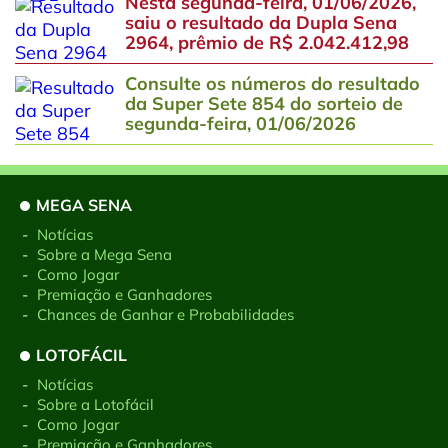
Nesta segunda-feira, 01/06/2026,
saiu o resultado da Dupla Sena
2964, prêmio de R$ 2.042.412,98
Consulte os números do resultado
da Super Sete 854 do sorteio de
segunda-feira, 01/06/2026
MEGA SENA
-
Notícias
-
Sobre a Mega Sena
-
Como Jogar
-
Premiação e Ganhadores
-
Chances de Ganhar e Probabilidades
LOTOFÁCIL
-
Notícias
-
Sobre a Lotofácil
-
Como Jogar
-
Premiação e Ganhadores