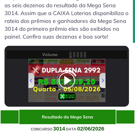
as seis dezenas do resultado da Mega Sena
3014. Assim que a CAIXA Loterias disponibiliza o
rateio dos prêmios e ganhadores da Mega Sena
3014 do primeiro prêmio eles são exibidos no
painel. Confira suas dezenas e boa sorte!
Volume
00:00
/
01:49
Resultado da Mega Sena
3014
02/06/2026
CONCURSO
DATA