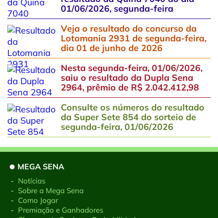
01/06/2026, segunda-feira
Veja o resultado do concurso da
Lotomania 2931 de segunda-feira,
dia 01 de junho de 2026
Nesta segunda-feira, 01/06/2026,
saiu o resultado da Dupla Sena
2964, prêmio de R$ 2.042.412,98
Consulte os números do resultado
da Super Sete 854 do sorteio de
segunda-feira, 01/06/2026
MEGA SENA
-
Notícias
-
Sobre a Mega Sena
-
Como Jogar
-
Premiação e Ganhadores