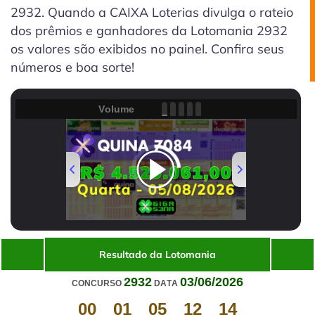
2932. Quando a CAIXA Loterias divulga o rateio
dos prêmios e ganhadores da Lotomania 2932
os valores são exibidos no painel. Confira seus
números e boa sorte!
Volume
00:00
/
01:20
Resultado da Lotomania
2932
03/06/2026
CONCURSO
DATA
00
01
05
12
14