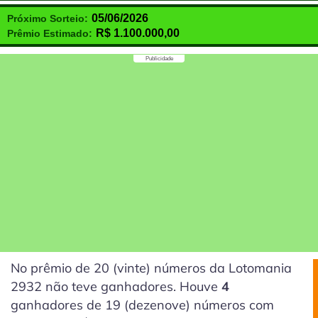
05/06/2026
Próximo Sorteio:
R$
1.100.000,00
Prêmio Estimado:
Publicidade
No prêmio de 20
(vinte)
números da Lotomania
2932 não teve ganhadores. Houve
4
ganhadores de 19
(dezenove)
números com