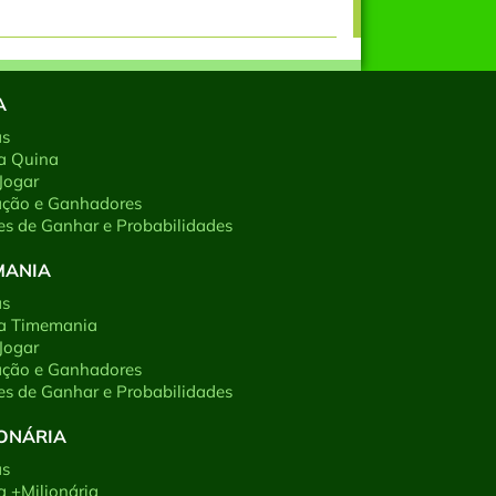
A
as
a Quina
Jogar
ação e Ganhadores
s de Ganhar e Probabilidades
MANIA
as
 a Timemania
Jogar
ação e Ganhadores
s de Ganhar e Probabilidades
IONÁRIA
as
a +Milionária