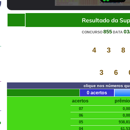
00:00
/
01:37
Resultado da Sup
855
03
CONCURSO
DATA
4
3
8
3
6
clique nos números qu
0 acertos
acertos
prêmio
07
0,00
06
0,00
o
05
938,81
04
61,53