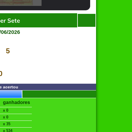
er Sete
/06/2026
5
0
e acertou
ganhadores
x 0
x 0
x 35
x 534