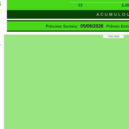
6
03
6,00
ACUMULO
05/06/2026
Próximo Sorteio:
Prêmio Est
Publicidade