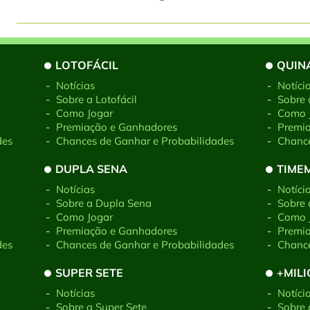
LOTOFÁCIL
QUIN
-
Notícias
-
Notíci
-
Sobre a Lotofácil
-
Sobre 
-
Como Jogar
-
Como 
-
Premiação e Ganhadores
-
Premi
des
-
Chances de Ganhar e Probabilidades
-
Chance
DUPLA SENA
TIME
-
Notícias
-
Notíci
-
Sobre a Dupla Sena
-
Sobre
-
Como Jogar
-
Como 
-
Premiação e Ganhadores
-
Premi
des
-
Chances de Ganhar e Probabilidades
-
Chance
SUPER SETE
+MIL
-
Notícias
-
Notíci
-
Sobre a Super Sete
-
Sobre 