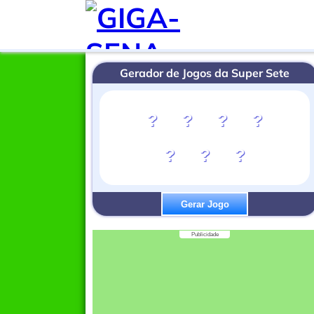
Gerador de Jogos da Super Sete
?
?
?
?
?
?
?
Gerar Jogo
Publicidade